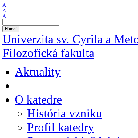
A
A
A
Hľadať
Univerzita sv. Cyrila a Met
Filozofická fakulta
Aktuality
O katedre
História vzniku
Profil katedry