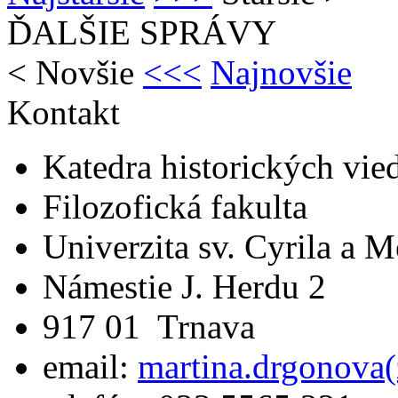
ĎALŠIE SPRÁVY
<
Novšie
<<<
Najnovšie
Kontakt
Katedra historických vie
Filozofická fakulta
Univerzita sv. Cyrila a 
Námestie J. Herdu 2
917 01 Trnava
email:
martina.drgonova(