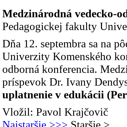
Medzinárodná vedecko-od
Pedagogickej fakulty Univ
Dňa 12. septembra sa na pô
Univerzity Komenského ko
odborná konferencia. Medzi 
príspevok Dr. Ivany Dendy
uplatnenie v edukácii (Pe
Vložil: Pavol Krajčovič
Najstaršie
>>>
Staršie
>