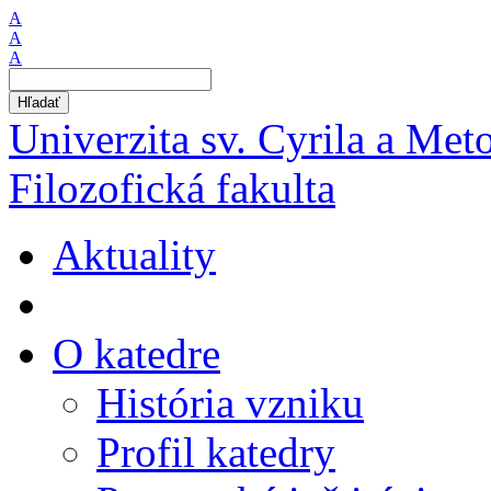
A
A
A
Hľadať
Univerzita sv. Cyrila a Met
Filozofická fakulta
Aktuality
O katedre
História vzniku
Profil katedry