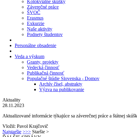
Kolokviálne skúšky
Záverečné práce
ŠVOČ
Erasmus
Exkurzie
Naše aktivity
Podnety študentov
Personálne obsadenie
Veda a výskum
Granty, projekty
Vedecká činnosť
Publikačná činnosť
Populačné štúdie Slovenska - Domov
Archív čísel, abstrakty
Výzva na publikovanie
Aktuality
28.11.2023
Aktualizované informácie týkajúce sa záverečnej práce a štátnej skú
Vložil: Pavol Krajčovič
Najstaršie
>>>
Staršie
>