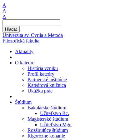
A
A
A
Hľadať
Univerzita sv. Cyrila a Metoda
Filozofická fakulta
Aktuality
O katedre
História vzniku
Profil katedry
Partnerské inštitúcie
Katedrová knižnica
Ukážka prác
Štúdium
Bakalárske štúdium
Učiteľstvo Bc.
Magisterské štúdium
Učiteľstvo Mgr.
Rozširujúce štúdium
Rigorózne konanie