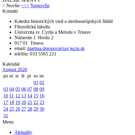
ĎALŠIE SPRÁVY
<
Novšie
<<<
Najnovšie
Kontakt
Katedra historických vied a stredoeurópskych štúdií
Filozofická fakulta
Univerzita sv. Cyrila a Metoda v Trnave
Námestie J. Herdu 2
917 01 Trnava
email:
martina.drgonova(zav.)ucm.sk
telefón: 033 5565 221
Kalendár
August 2026
po
ut
st
št
pi
so
ne
01
02
03
04
05
06
07
08
09
10
11
12
13
14
15
16
17
18
19
20
21
22
23
24
25
26
27
28
29
30
31
Menu
Aktuality