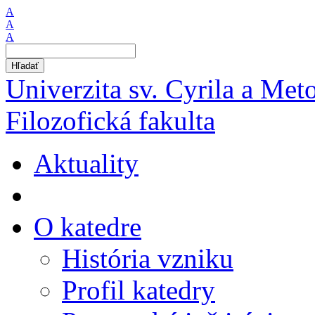
A
A
A
Hľadať
Univerzita sv. Cyrila a Met
Filozofická fakulta
Aktuality
O katedre
História vzniku
Profil katedry