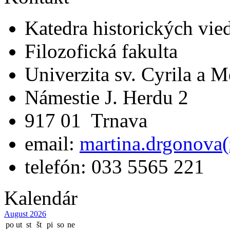
Katedra historických vie
Filozofická fakulta
Univerzita sv. Cyrila a 
Námestie J. Herdu 2
917 01 Trnava
email:
martina.drgonova(
telefón: 033 5565 221
Kalendár
August 2026
po
ut
st
št
pi
so
ne