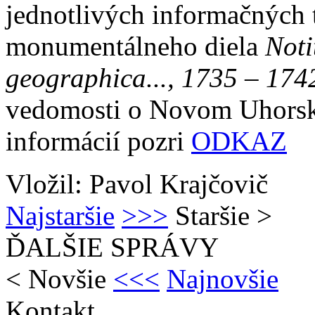
jednotlivých informačných
monumentálneho diela
Noti
geographica..., 1735
–
174
vedomosti o Novom Uhorsku
informácií pozri
ODKAZ
Vložil: Pavol Krajčovič
Najstaršie
>>>
Staršie
>
ĎALŠIE SPRÁVY
<
Novšie
<<<
Najnovšie
Kontakt